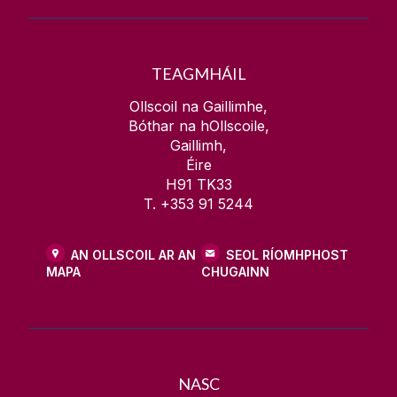
TEAGMHÁIL
Ollscoil na Gaillimhe,
Bóthar na hOllscoile,
Gaillimh,
Éire
H91 TK33
T. +353 91 5244
AN OLLSCOIL AR AN
SEOL RÍOMHPHOST
MAPA
CHUGAINN
NASC