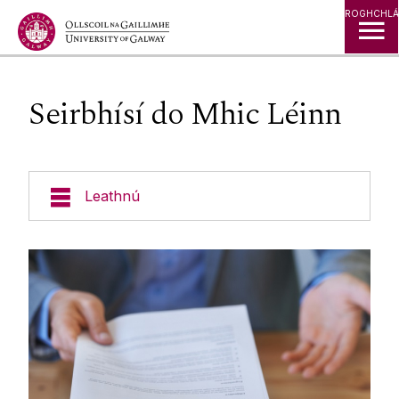
Léim go Ábhar
ROGHCHLÁ
Seirbhísí do Mhic Léinn
Leathnú
Cúrsaí
Foirgnimh & Eastáit
Seirbhísí do Mhic Léinn
Do CV
Cumainn na Mac Léinn