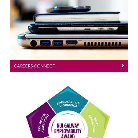
Careers Connect
Logáil isteach do phoist, coinní agus
imeachtaí
CAREERS CONNECT
Gradam Infhostaitheachta
Bí páirteach ann. Faigh Taithí. Faigh