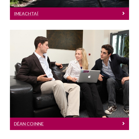
Ceisteanna Coitianta
Roghnaigh Iarchéim
IMEACHTAÍ
Fáilte chuig an Oifig Párolla & Costas
Déan Coinne
Seol ceist chugainn
DÉAN COINNE