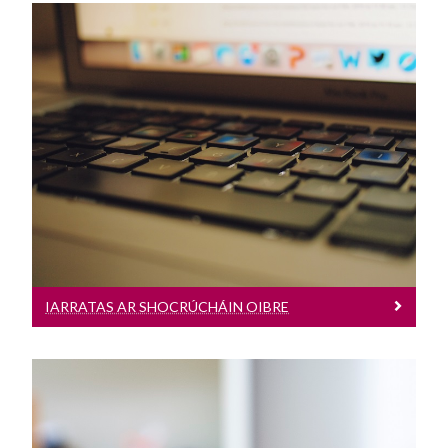
Iarratas Ar Shocrúcháin Oibre
Teoranta do mhic léinn ar chláir le
socrúchán foirmiúil
IARRATAS AR SHOCRÚCHÁIN OIBRE