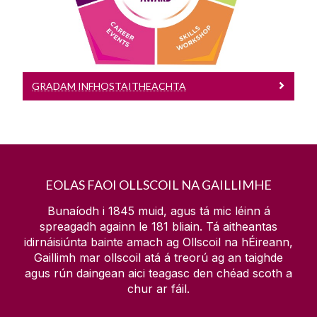
Aird.
GRADAM INFHOSTAITHEACHTA
EOLAS FAOI OLLSCOIL NA GAILLIMHE
Bunaíodh i 1845 muid, agus tá mic léinn á
spreagadh againn le
181
bliain. Tá aitheantas
idirnáisiúnta bainte amach ag Ollscoil na hÉireann,
Gaillimh mar ollscoil atá á treorú ag an taighde
agus rún daingean aici teagasc den chéad scoth a
chur ar fáil.