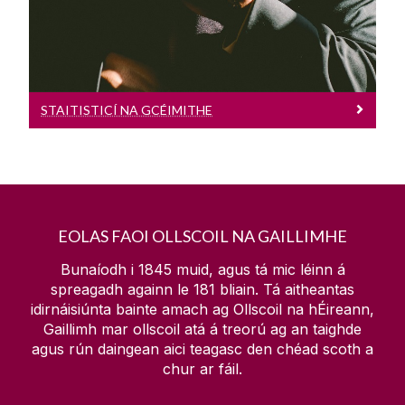
ullmhóidh iad d’ionad oibre an lae inniu
STAITISTICÍ NA GCÉIMITHE
EOLAS FAOI OLLSCOIL NA GAILLIMHE
Bunaíodh i 1845 muid, agus tá mic léinn á
spreagadh againn le
181
bliain. Tá aitheantas
idirnáisiúnta bainte amach ag Ollscoil na hÉireann,
Gaillimh mar ollscoil atá á treorú ag an taighde
agus rún daingean aici teagasc den chéad scoth a
chur ar fáil.