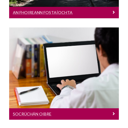
Roghnaigh Iarchéim
AN FHOIREANN FOSTAÍOCHTA
Fáilte chuig an Oifig Párolla & Costas
Socrúchán Oibre
Clár Taithí Gairmiúla (PEP) Ollscoil na
Gaillimhe
SOCRÚCHÁN OIBRE