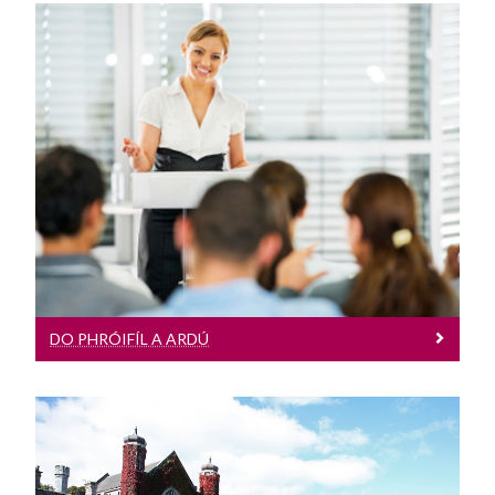
Do Phróifíl A Ardú
Fostóirí - ardaigh do phróifíl ar an
gcampas
DO PHRÓIFÍL A ARDÚ