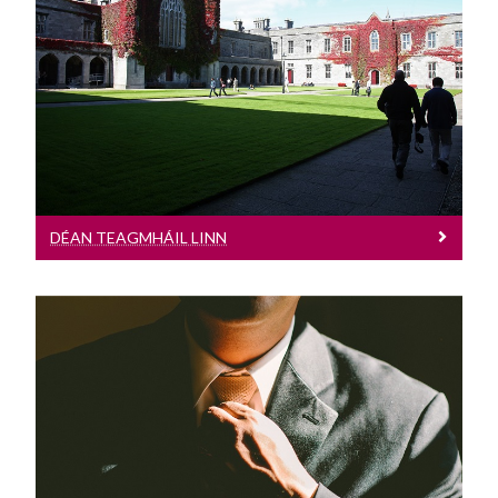
Déan Teagmháil Linn
Déan teagmháil leis an bhfoireann
rannpháirtíochta fostóirí
DÉAN TEAGMHÁIL LINN
Staitisticí Na GCéimithe
In Ollscoil na Gaillimhe tugtar na
scileanna & an t-eolas do mhic léinn a