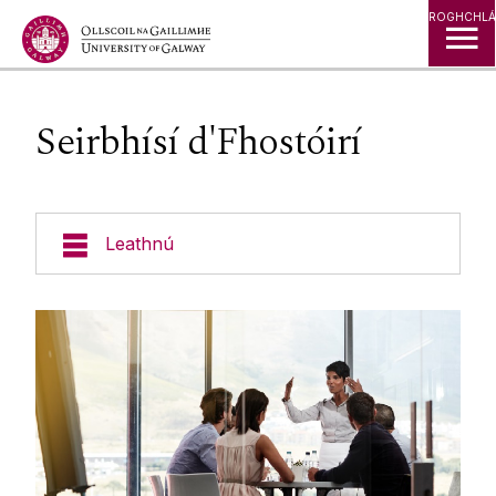
Léim go Ábhar
ROGHCHLÁ
Seirbhísí d'Fhostóirí
Leathnú
Cúrsaí
Foirgnimh & Eastáit
Seirbhísí do Mhic Léinn
Post A Fhógairt
Cumainn na Mac Léinn
Post a Fhógairt do mhac léinn nó do