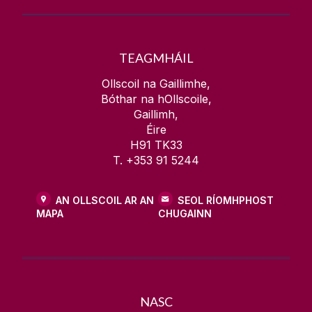
TEAGMHÁIL
Ollscoil na Gaillimhe,
Bóthar na hOllscoile,
Gaillimh,
Éire
H91 TK33
T. +353 91 5244
AN OLLSCOIL AR AN
SEOL RÍOMHPHOST
MAPA
CHUGAINN
NASC